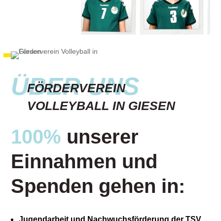
ÜBER UNS
FÖRDERVEREIN
VOLLEYBALL IN GIESEN
100%
unserer
Einnahmen und
Spenden gehen in:
Jugendarbeit und Nachwuchsförderung der TSV