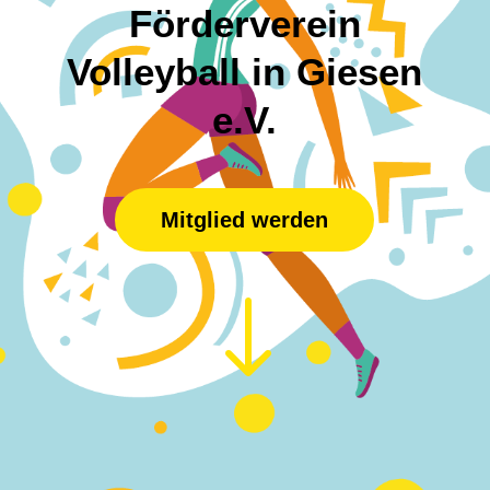
Förderverein
Volleyball in Giesen
e.V.
Mitglied werden
"