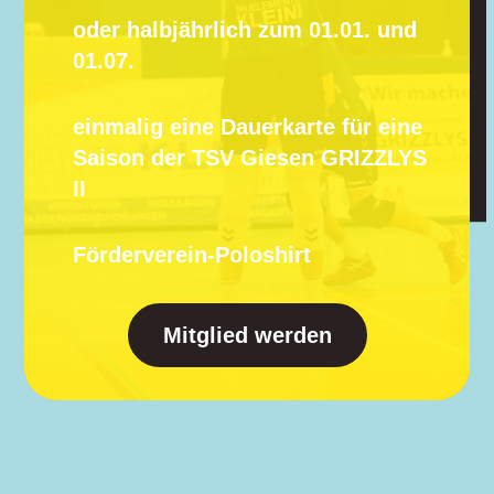
oder halbjährlich zum 01.01. und
01.07.
einmalig eine Dauerkarte für eine
Saison der TSV Giesen GRIZZLYS
II
Förderverein-Poloshirt
Mitglied werden