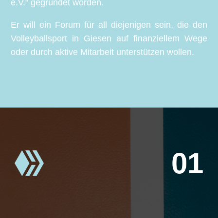
e.V.“ gegründet worden.
Er will ein Forum für all diejenigen sein, die den
Volleyballsport in Giesen auf finanziellem Wege
oder durch aktive Mitarbeit unterstützen wollen.
01
