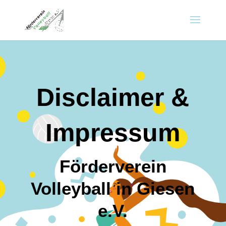
Disclaimer &
Impressum
Förderverein
Volleyball in Giesen
e.V.